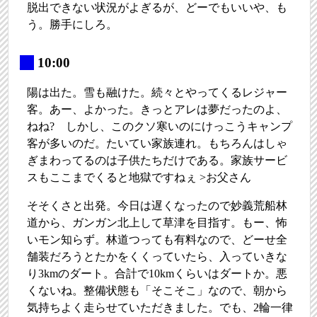
脱出できない状況がよぎるが、どーでもいいや、も
う。勝手にしろ。
_
10:00
陽は出た。雪も融けた。続々とやってくるレジャー
客。あー、よかった。きっとアレは夢だったのよ、
ねね? しかし、このクソ寒いのにけっこうキャンプ
客が多いのだ。たいてい家族連れ。もちろんはしゃ
ぎまわってるのは子供たちだけである。家族サービ
スもここまでくると地獄ですねぇ >お父さん
そそくさと出発。今日は遅くなったので妙義荒船林
道から、ガンガン北上して草津を目指す。もー、怖
いモン知らず。林道つっても有料なので、どーせ全
舗装だろうとたかをくくっていたら、入っていきな
り3kmのダート。合計で10kmくらいはダートか。悪
くないね。整備状態も「そこそこ」なので、朝から
気持ちよく走らせていただきました。でも、2輪一律