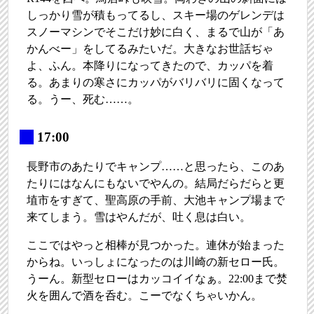
しっかり雪が積もってるし、スキー場のゲレンデは
スノーマシンでそこだけ妙に白く、まるで山が「あ
かんべー」をしてるみたいだ。大きなお世話ぢゃ
よ、ふん。本降りになってきたので、カッパを着
る。あまりの寒さにカッパがバリバリに固くなって
る。うー、死む……。
_
17:00
長野市のあたりでキャンプ……と思ったら、このあ
たりにはなんにもないでやんの。結局だらだらと更
埴市をすぎて、聖高原の手前、大池キャンプ場まで
来てしまう。雪はやんだが、吐く息は白い。
ここではやっと相棒が見つかった。連休が始まった
からね。いっしょになったのは川崎の新セロー氏。
うーん。新型セローはカッコイイなぁ。22:00まで焚
火を囲んで酒を呑む。こーでなくちゃいかん。