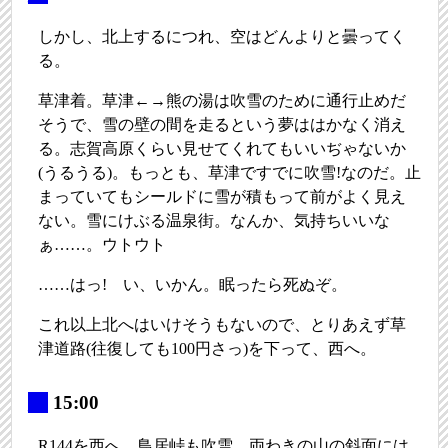
しかし、北上するにつれ、空はどんよりと曇ってく
る。
草津着。草津←→熊の湯は吹雪のために通行止めだ
そうで、雪の壁の間を走るという夢ははかなく消え
る。志賀高原くらい見せてくれてもいいぢゃないか
(うるうる)。もっとも、草津ですでに吹雪!なのだ。止
まっていてもシールドに雪が積もって前がよく見え
ない。雪にけぶる温泉街。なんか、気持ちいいな
ぁ……。ウトウト
……はっ! い、いかん。眠ったら死ぬぞ。
これ以上北へはいけそうもないので、とりあえず草
津道路(往復しても100円さっ)を下って、西へ。
_
15:00
R144を西へ。鳥居峠も吹雪。両わきの山の斜面には