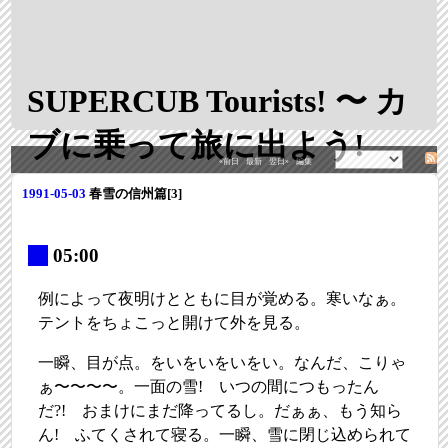
SUPERCUB Tourists! 〜 カ
ブに乗って旅に出よう!
«前日
最新
翌日»
編集
1991-05-03
春雪の信州篇[3]
_
05:00
例によって夜明けとともに目が覚める。寒いなぁ。
テントをちょこっと開けて外を見る。
一瞬、目が点。をいをいをいをい。なんだ、こりゃ
ぁ〜〜〜〜。一面の雪! いつの間につもったん
だ?! おまけにまだ降ってるし。だぁぁ、もう知ら
ん! ふてくされて寝る。一瞬、雪に閉じ込められて