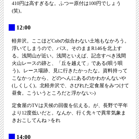
410円は高すぎるな。ふつー原付は100円でしょう
(笑)。
_
12:00
軽井沢。ここほどCubの似合わない土地もなかろう。
浮いてしまうので、パス。そのままR146を北上す
る。浅間山が近い。浅間といえば、記念すべき浅間
火山レースの跡と、「丘を越えて」である(唄う唄
う)。レース場跡、見に行きたかったな。資料持って
こなかったから、どのへんにあるのかわかんないや
(しくしく)。北軽井沢で、さびれた定食屋をみつけて
昼食。こういうところだと浮かない:-)
定食屋のTVは天候の回復を伝える。が、長野で平年
より12度低いだと。なんか、行く先々で異常気象ま
きおこしてんね >をれ
_
14:00