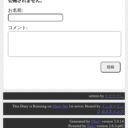
公開されません。
お名前:
コメント:
written by
ただただし
This Diary is Running on
tDiary.Net
1st server. Hosted by
インターリン
ク
ホスティング
Generated by
tDiary
version 5.0.14
Powered by
Ruby
version 2.6.3-p62