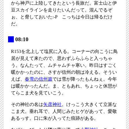
から神戸に上陸してきたという長旅だ。富士山と伊
豆スカイラインを走りたいんだって。混んでるぞ
ぉ、と脅しておいた:-P こっちは今日は帰るだけ
だ。
_
08:10
R153を北上して塩尻に入る。コーナーの向こうに鳥
居が見えて来たので、思わずふらふらと入っちゃ
う。なんたって、ムチャムチャ寒い。昨日はすごく
暖かかったのに、さすが信州の朝は冷える。そうい
えば、
春雪の信州篇
では雪が降ったもんねぇ。今年
は暖かかったんだ。ま、ともあれ、ちょっと休憩が
てらこま犬を見ていこう。
その神社の名は
矢彦神社
。けっこう大きくて立派な
こま犬。垂れ耳で、人間じみたヒゲがあって、愛敬
あるっす。口に朱が入ってた痕跡がある。