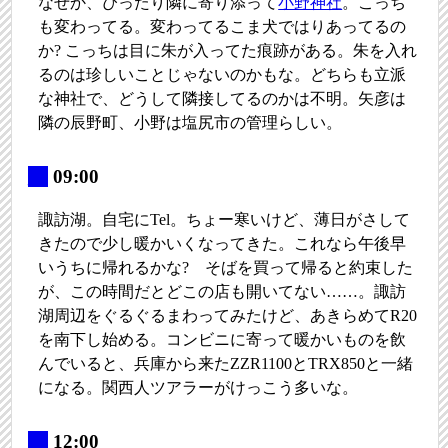
なぜか、ぴったり隣に寄り添って
小野神社
。こっち
も変わってる。変わってるこま犬ではりあってるの
か? こっちは目に朱が入ってた痕跡がある。朱を入れ
るのは珍しいことじゃないのかもな。どちらも立派
な神社で、どうして隣接してるのかは不明。矢彦は
隣の辰野町、小野は塩尻市の管理らしい。
_
09:00
諏訪湖。自宅にTel。ちょー寒いけど、薄日がさして
きたので少し暖かいくなってきた。これなら午後早
いうちに帰れるかな? そばを買って帰ると約束した
が、この時間だとどこの店も開いてない……。諏訪
湖周辺をぐるぐるまわってみたけど、あきらめてR20
を南下し始める。コンビニに寄って暖かいものを飲
んでいると、兵庫から来たZZR1100とTRX850と一緒
になる。関西人ツアラーがけっこう多いな。
_
12:00