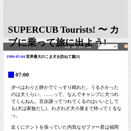
SUPERCUB Tourists! 〜 カ
ブに乗って旅に出よう!
«前日
最新
翌日»
編集
1996-05-04
世界最大のこま犬を訪ねて篇[3]
_
07:00
夕べはわりと静かでぐっすり眠れた。うるさかった
のは犬くらい。……って、なんでキャンプに犬つれ
てくんねん。百歩譲ってつれてくるのはいいとして
も(犬は家族だし)、わざわざ犬小屋まで持ってくるな
っ。
近くにテントを張っていた内気なゼファー君は福岡