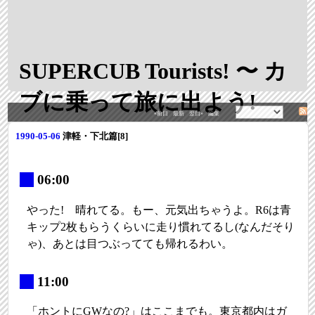
SUPERCUB Tourists! 〜 カ
ブに乗って旅に出よう!
«前日
最新
翌日»
編集
1990-05-06
津軽・下北篇[8]
_
06:00
やった! 晴れてる。もー、元気出ちゃうよ。R6は青
キップ2枚もらうくらいに走り慣れてるし(なんだそり
ゃ)、あとは目つぶってても帰れるわい。
_
11:00
「ホントにGWなの?」はここまでも。東京都内はガ