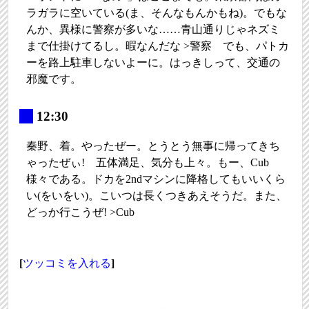
ラガラに空いている(ま、そんなもんかもね)。でもな
んか、異様に警察が多いな……青山通りじゃネズミ
まで仕掛けてるし。暇なんだな >警察 でも、パトカ
ーを路上駐車しないよーに。はっきしって、交通の
邪魔です。
_
12:30
秦野、着。やったぜー。とうとう無事に帰ってきち
ゃったぜぃ! 五体満足、気分も上々。もー、Cub
様々である。ドカを2ndマシンに降格してもいいくら
い(をいをい)。こいつは長くつきあえそうだ。また、
どっか行こうぜ! >Cub
[
ツッコミを入れる
]