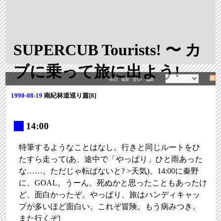
SUPERCUB Tourists! 〜 カ
ブに乗って旅に出よう!
«前日
最新
翌日»
編集
1990-08-19
南紀林道巡り篇[8]
_
14:00
特筆するようなことはなし。行きと同じルートをひ
たすら走って(あ、途中で「やっぱり」ひと雨あった
な……。ただじゃ転ばないと? >天気)、14:00に秦野
に、GOAL。うーん。死ぬかと思ったこともあったけ
ど、面白かったぞ。やっぱり、旅はハンディキャッ
プが多いほど面白い。これぞ冒険。もう病みつき。
また行くぞ!